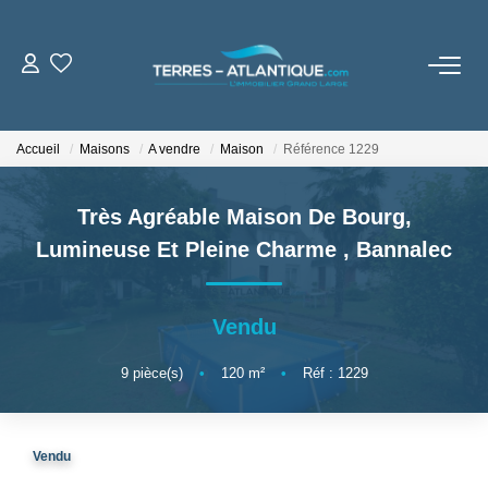
VENTES
Accueil
Maisons
A vendre
Maison
Référence 1229
LOCATIONS
Très Agréable Maison De Bourg,
BIENS VENDUS
Lumineuse Et Pleine Charme
,
Bannalec
NOTRE AGENCE
Vendu
Notre Brochure
9
pièce(s)
•
120
m²
•
Réf : 1229
ESTIMATION
Vendu