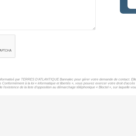
er informatisé par TERRES D'ATLANTIQUE Bannalec pour gérer votre demande de contact. Elles 
ers Conformément à la loi « informatique et libertés », vous pouvez exercer votre droit d'acc
xistence de la liste d'opposition au démarchage téléphonique « Bloctel », sur laquelle vous