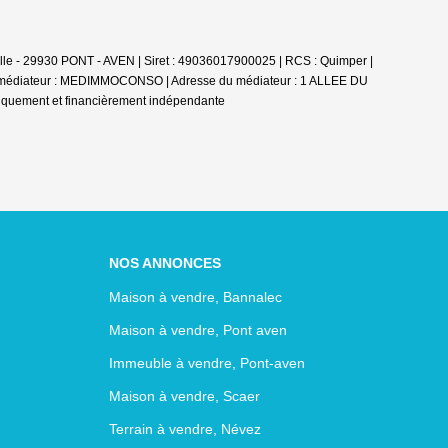
le - 29930 PONT - AVEN | Siret : 49036017900025 | RCS : Quimper |
u médiateur : MEDIMMOCONSO | Adresse du médiateur : 1 ALLEE DU
diquement et financièrement indépendante
NOS ANNONCES
Maison à vendre, Bannalec
Maison à vendre, Pont aven
Immeuble à vendre, Pont-aven
Maison à vendre, Scaer
Terrain à vendre, Névez