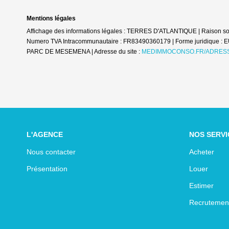
Mentions légales
Affichage des informations légales : TERRES D'ATLANTIQUE | Raison so
Numero TVA Intracommunautaire : FR83490360179 | Forme juridique : 
PARC DE MESEMENA | Adresse du site :
MEDIMMOCONSO.FR/ADRESS
L'AGENCE
NOS SERVI
Nous contacter
Acheter
Présentation
Louer
Estimer
Recrutemen