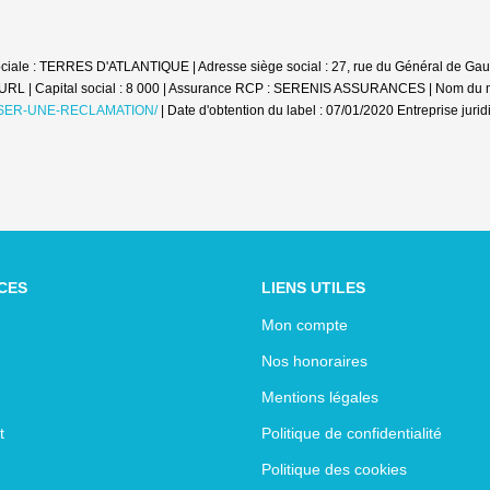
ciale : TERRES D'ATLANTIQUE | Adresse siège social : 27, rue du Général de Gaul
EURL | Capital social : 8 000 | Assurance RCP : SERENIS ASSURANCES | Nom d
ER-UNE-RECLAMATION/
| Date d'obtention du label : 07/01/2020
Entreprise juri
CES
LIENS UTILES
Mon compte
Nos honoraires
Mentions légales
t
Politique de confidentialité
Politique des cookies