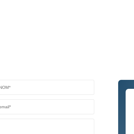
NOM*
email*