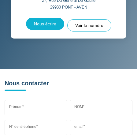
27, Rue Du Général De Gaulle
29930
PONT - AVEN
Nous écrire
Voir le numéro
Nous contacter
Prénom*
NOM*
N° de téléphone*
email*