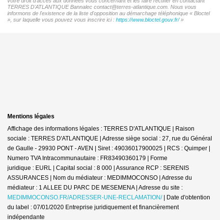
votre droit d'accès aux données vous concernant et les faire rectifier en contactant
TERRES D'ATLANTIQUE Bannalec contact@terres-atlantique.com. Nous vous
informons de l'existence de la liste d'opposition au démarchage téléphonique « Bloctel
», sur laquelle vous pouvez vous inscrire ici :
https://www.bloctel.gouv.fr/
»
Mentions légales
Affichage des informations légales : TERRES D'ATLANTIQUE | Raison
sociale : TERRES D'ATLANTIQUE | Adresse siège social : 27, rue du Général
de Gaulle - 29930 PONT - AVEN | Siret : 49036017900025 | RCS : Quimper |
Numero TVA Intracommunautaire : FR83490360179 | Forme
juridique : EURL | Capital social : 8 000 | Assurance RCP : SERENIS
ASSURANCES | Nom du médiateur : MEDIMMOCONSO | Adresse du
médiateur : 1 ALLEE DU PARC DE MESEMENA | Adresse du site :
MEDIMMOCONSO.FR/ADRESSER-UNE-RECLAMATION/
| Date d'obtention
du label : 07/01/2020
Entreprise juridiquement et financièrement
indépendante