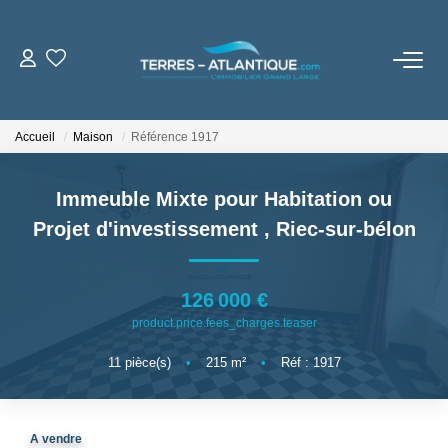
VENTES
Accueil
Maison
Référence 1917
LOCATIONS
Immeuble Mixte pour Habitation ou
BIENS VENDUS
Projet d'investissement
,
Riec-sur-bélon
NOTRE AGENCE
126 000 €
product.price.fees_charges.teaser
Notre Brochure
11
pièce(s)
•
215
m²
•
Réf : 1917
ESTIMATION
A vendre