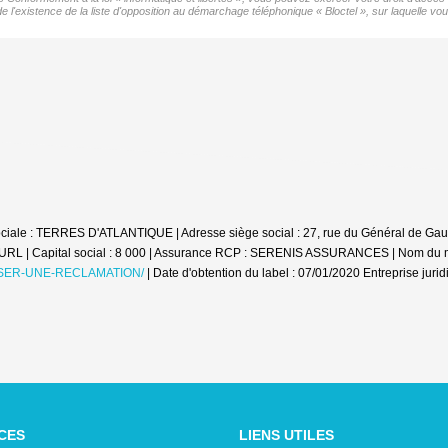
xistence de la liste d'opposition au démarchage téléphonique « Bloctel », sur laquelle vous
ciale : TERRES D'ATLANTIQUE | Adresse siège social : 27, rue du Général de Gaul
EURL | Capital social : 8 000 | Assurance RCP : SERENIS ASSURANCES | Nom d
ER-UNE-RECLAMATION/
| Date d'obtention du label : 07/01/2020
Entreprise juri
CES
LIENS UTILES