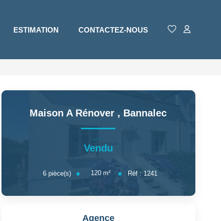
ESTIMATION
CONTACTEZ-NOUS
Maison A Rénover
,
Bannalec
Vendu
120
m²
6
pièce(s)
Réf :
1241
Agence