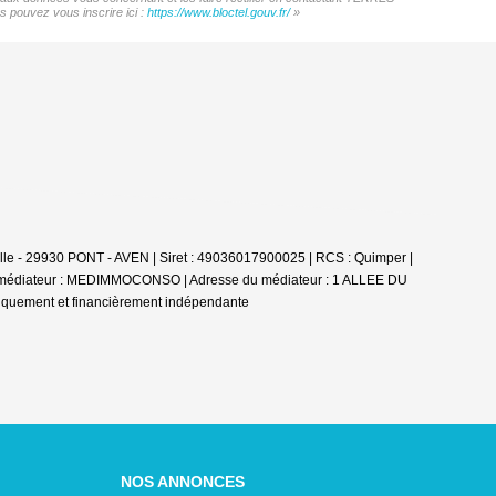
 pouvez vous inscrire ici :
https://www.bloctel.gouv.fr/
»
le - 29930 PONT - AVEN | Siret : 49036017900025 | RCS : Quimper |
u médiateur : MEDIMMOCONSO | Adresse du médiateur : 1 ALLEE DU
diquement et financièrement indépendante
NOS ANNONCES