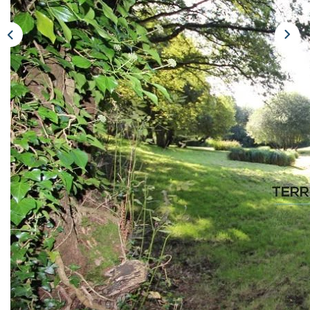
CONTACTEZ-NOUS
Description
Réf : 994
Petite maison dans un hameau de caractère à 3 minutes du
bourg, avec dépendances en pierre, implantée sur un
terrain de 1,8 ha environ, traversé par un ruisseau, et 2
bonnes pâtures. Une entrée, cuisine, cabinet de toilettes, 3