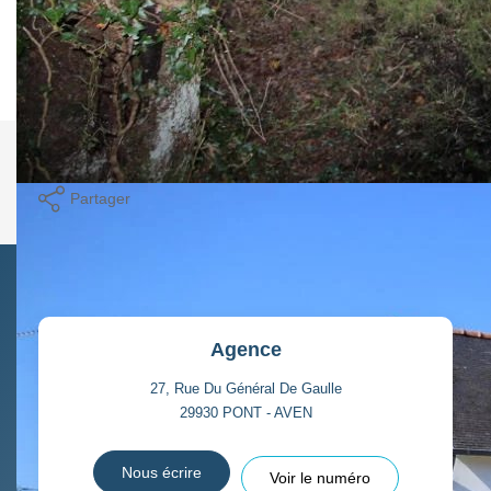
chambres, grenier, possibilité d'aménagement à l'ouest
dans une dépendance attenante. Beaucoup de caractère.
Nos honoraires
Nous contacter
Imprimer
Partager
Agence
27, Rue Du Général De Gaulle
29930
PONT - AVEN
Nous écrire
Voir le numéro