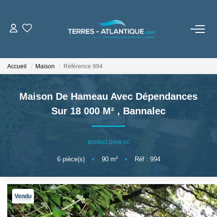
VENTES
Accueil
Maison
Référence 994
LOCATIONS
Maison De Hameau Avec Dépendances
BIENS VENDUS
Sur 18 000 M²
,
Bannalec
NOTRE AGENCE
product.price.nc
Notre Brochure
6
pièce(s)
•
90
m²
•
Réf : 994
ESTIMATION
Vendu