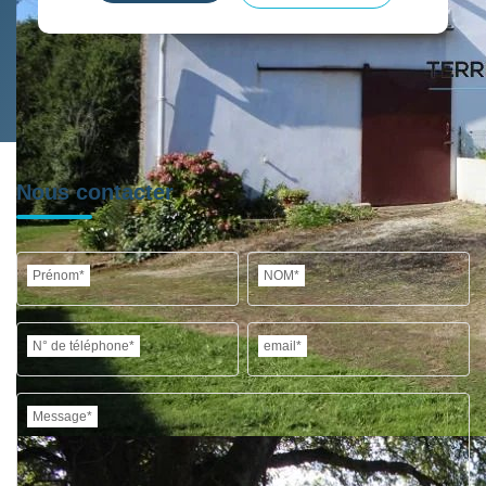
Nous contacter
Prénom*
NOM*
N° de téléphone*
email*
Message*