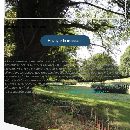
Veuillez cocher la case
Envoyer le message
« Les informations recueillies sur ce formulaire sont enregistrées dans un fichier
informatisé par TERRES D'ATLANTIQUE Bannalec pour gérer votre demande de
contact. Elles sont conservées pour la durée nécessaire à la gestion de la relation
client dans le respect des prescriptions légales applicables et sont destinées à nos
conseillers Conformément à la loi « informatique et libertés », vous pouvez exercer
votre droit d'accès aux données vous concernant et les faire rectifier en contactant
TERRES D'ATLANTIQUE Bannalec contact@terres-atlantique.com. Nous vous
informons de l'existence de la liste d'opposition au démarchage téléphonique « Bloctel
», sur laquelle vous pouvez vous inscrire ici :
https://www.bloctel.gouv.fr/
»