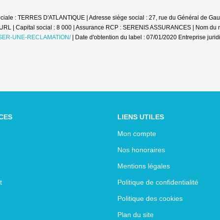
ciale : TERRES D'ATLANTIQUE | Adresse siège social : 27, rue du Général de Gaul
EURL | Capital social : 8 000 | Assurance RCP : SERENIS ASSURANCES | Nom d
ER-UNE-RECLAMATION/
| Date d'obtention du label : 07/01/2020
Entreprise juri
CES
LIENS UTILES
Mon compte
Nos honoraires
Mentions légales
t
Politique de confidentialité
Politique des cookies
Plan du site