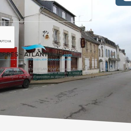
er informatisé par TERRES D'ATLANTIQUE Bannalec pour gérer votre demande de contact. Elles 
ers Conformément à la loi « informatique et libertés », vous pouvez exercer votre droit d'acc
xistence de la liste d'opposition au démarchage téléphonique « Bloctel », sur laquelle vous