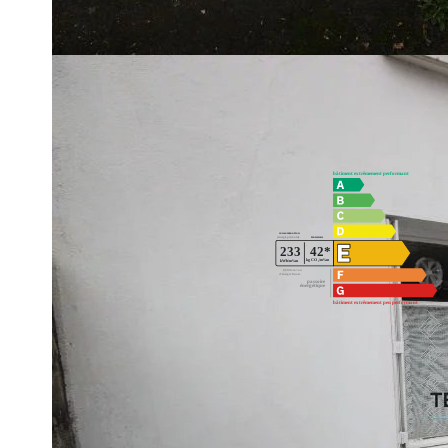
chaussée cuisine et salon avec un accès par le salon au lo
salle de bain, un atelier et un WC. Les combles sont aménagea
dépendance.
Diagnostics énergétiques
Impri