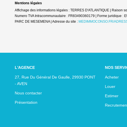
Mentions légales
Affichage des informations légales : TERRES D'ATLANTIQUE | Raison so
Numero TVA Intracommunautaire : FR83490360179 | Forme juridique : 
PARC DE MESEMENA | Adresse du site :
MEDIMMOCONSO.FR/ADRESS
L'AGENCE
NOS SERVI
27, Rue Du Général De Gaulle, 29930 PONT
Acheter
- AVEN
Louer
Nous contacter
Estimer
Présentation
Recrutemen