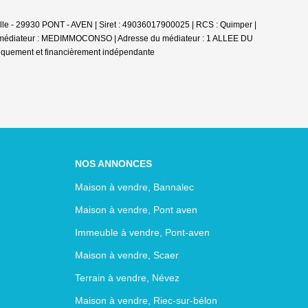
le - 29930 PONT - AVEN | Siret : 49036017900025 | RCS : Quimper |
u médiateur : MEDIMMOCONSO | Adresse du médiateur : 1 ALLEE DU
diquement et financièrement indépendante
NOS ANNONCES
Maison à vendre, Bannalec
Maison à vendre, Pont aven
Immeuble à vendre, Pont-aven
Maison à vendre, Scaer
Terrain à vendre, Névez
Maison à vendre, Riec-sur-bélon